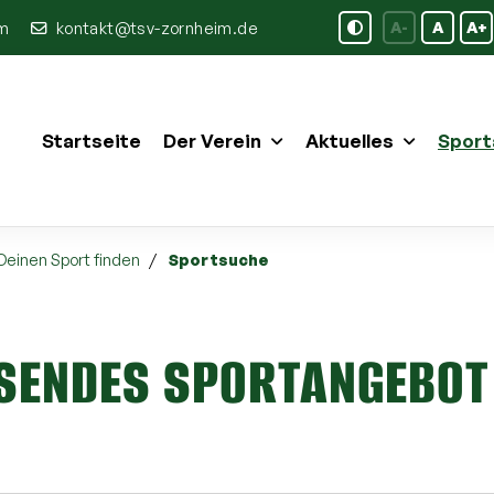
im
kontakt@tsv-zornheim.de
A-
A
A+
Startseite
Der Verein
Aktuelles
Sport
Deinen Sport finden
Sportsuche
SSENDES SPORTANGEBOT