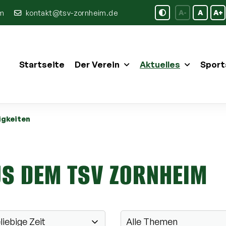
im
kontakt@tsv-zornheim.de
A-
A
A+
Startseite
Der Verein
Aktuelles
Sport
igkeiten
US DEM TSV ZORNHEIM