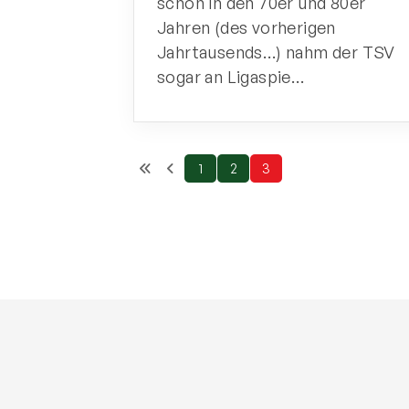
schon in den 70er und 80er
Jahren (des vorherigen
Jahrtausends…) nahm der TSV
sogar an Ligaspie…
1
2
3