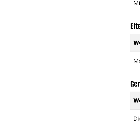
Mi
Elt
W
M
Ger
W
Di