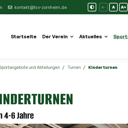
im
kontakt@tsv-zornheim.de
A-
A
A+
Startseite
Der Verein
Aktuelles
Sport
Sportangebote und Abteilungen
Turnen
Kinderturnen
INDERTURNEN
n 4-6 Jahre