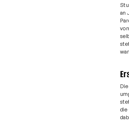
Stu
an 
Par
von
sel
ste
wan
Er
Die
umg
ste
die
dab