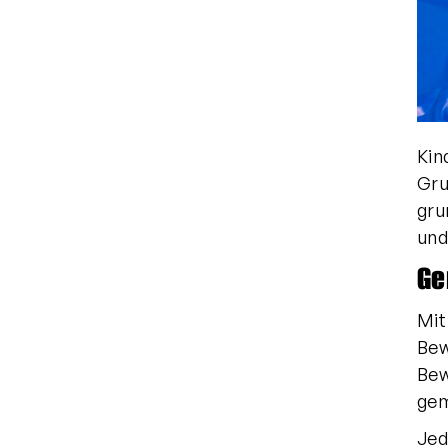
Kin
Gru
gru
und
Ge
Mit
Bew
Bew
gem
Jed