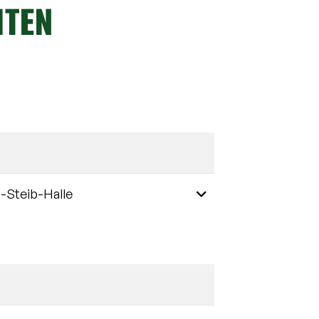
ITEN
Weitere Informatione
-Steib-Halle
Weitere Informatione