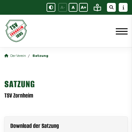
A-
A
A+
Der Verein
Satzung
SATZUNG
TSV Zornheim
Download der Satzung