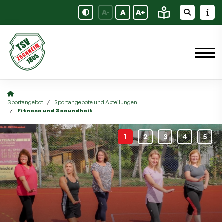
A-
A
A+
Sportangebot
Sportangebote und Abteilungen
Fitness und Gesundheit