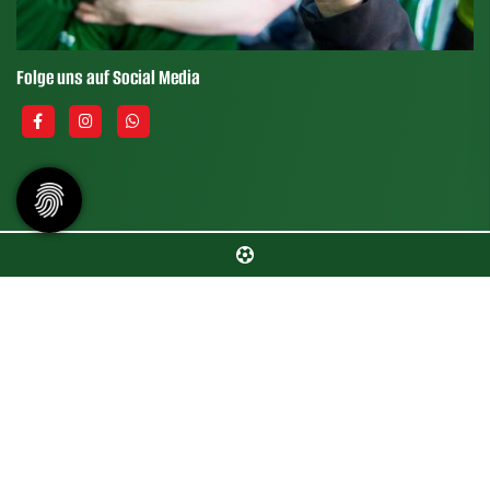
Folge uns auf Social Media
© 2026 - TSV Zornheim |
Impressum
|
Datenschutz
|
Barrierefreiheit
Diese Website ist gefördert durch das Projekt
„Sportdeutschland –
Deine Vereinswebsite”
, einem gemeinsamen Angebot des DOSB und
NETZCOCKTAIL.