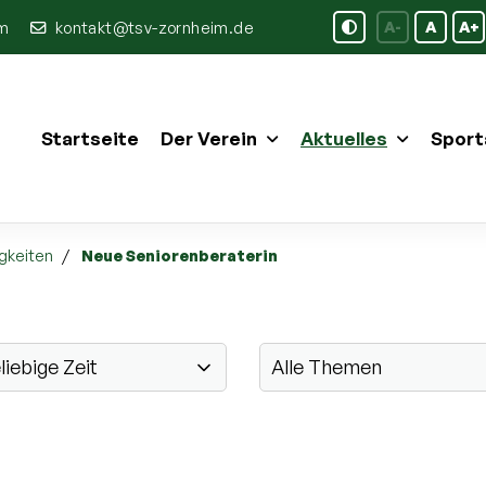
im
kontakt@tsv-zornheim.de
A-
A
A+
Startseite
Der Verein
Aktuelles
Sport
gkeiten
Neue Seniorenberaterin