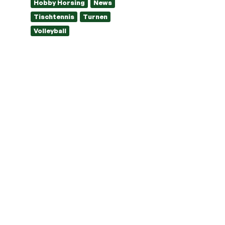
Hobby Horsing
News
Tischtennis
Turnen
Volleyball