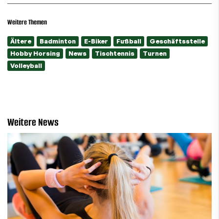
Weitere Themen
Ältere
Badminton
E-Biker
Fußball
Geschäftsstelle
Hobby Horsing
News
Tischtennis
Turnen
Volleyball
Weitere News