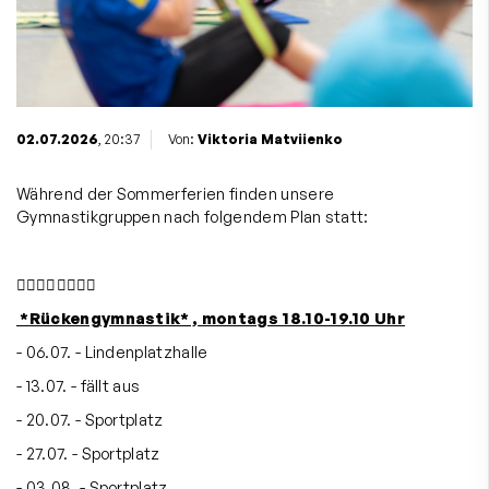
02.07.2026
, 20:37
Von:
Viktoria Matviienko
Während der Sommerferien finden unsere
Gymnastikgruppen nach folgendem Plan statt:
🤸‍♀️🤸‍♀️🤸‍♀️🤸‍♀️
*Rückengymnastik* , montags 18.10-19.10 Uhr
- 06.07. - Lindenplatzhalle
- 13.07. - fällt aus
- 20.07. - Sportplatz
- 27.07. - Sportplatz
- 03.08. - Sportplatz