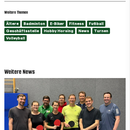
Weitere Themen
Ältere
Badminton
E-Biker
Fitness
Fußball
Geschäftsstelle
Hobby Horsing
News
Turnen
Volleyball
Weitere News