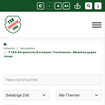
A-
A
A+
Aktuelles
Neuigkeiten
TTSG Sörgenloch/Zornheim: Tischtennis - Mädchen gegen
Jungs