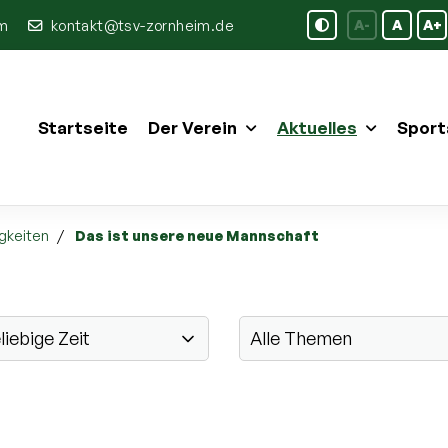
im
kontakt@tsv-zornheim.de
A-
A
A+
Startseite
Der Verein
Aktuelles
Sport
gkeiten
Das ist unsere neue Mannschaft