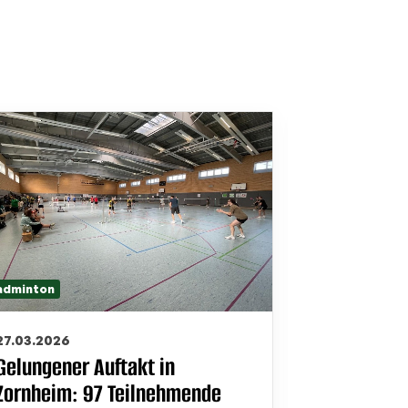
Badminton
adminton
09.03.2026
27.03.2026
Ohne Satz
Gelungener Auftakt in
Sieg des 
Zornheim: 97 Teilnehmende