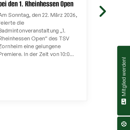
TV Nierste
bei den 1. Rheinhessen Open
Ohne Satzv
Am Sonntag, den 22. März 2026,
Sieg des 
feierte die
TV Nierstei
Badmintonveranstaltung „1.
Rheinhessen Open“ des TSV
Vorschau:
Zornheim eine gelungene
Premiere. In der Zeit von 10:0…
Mitglied werden!
12.03. 18:
Kreuznach
Or…