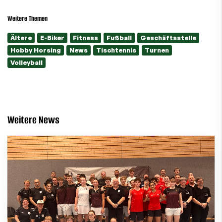
Weitere Themen
Ältere
E-Biker
Fitness
Fußball
Geschäftsstelle
Hobby Horsing
News
Tischtennis
Turnen
Volleyball
Weitere News